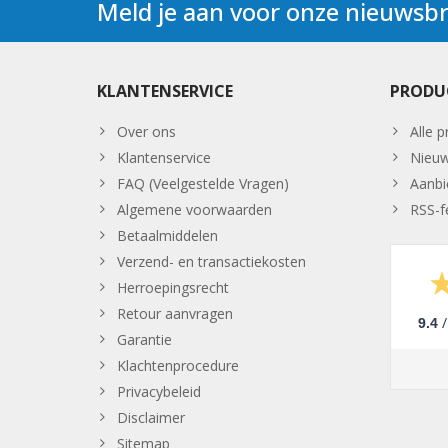
Meld je aan voor onze nieuwsbr
KLANTENSERVICE
PRODU
Over ons
Alle 
Klantenservice
Nieuw
FAQ (Veelgestelde Vragen)
Aanbi
Algemene voorwaarden
RSS-f
Betaalmiddelen
Verzend- en transactiekosten
Herroepingsrecht
Retour aanvragen
/
9.4
Garantie
Klachtenprocedure
Privacybeleid
Disclaimer
Sitemap