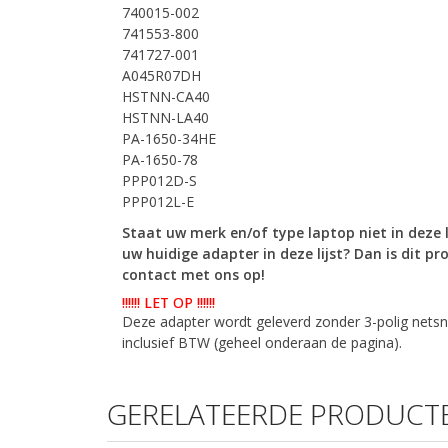
740015-002
741553-800
741727-001
A045R07DH
HSTNN-CA40
HSTNN-LA40
PA-1650-34HE
PA-1650-78
PPP012D-S
PPP012L-E
Staat uw merk en/of type laptop niet in deze 
uw huidige adapter in deze lijst? Dan is dit
pro
contact met ons op!
!!!!!! LET OP !!!!!!
Deze adapter wordt geleverd zonder 3-polig netsn
inclusief BTW (geheel onderaan de pagina).
GERELATEERDE PRODUCT