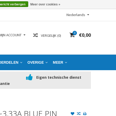
bericht verbergen
Meer over cookies »
Nederlands
0
€0,00
MIJN ACCOUNT
VERGELIJK (0)
DERDELEN
OVERIGE
MEER
Eigen technische dienst
rantie
~3,33A BLUE PIN