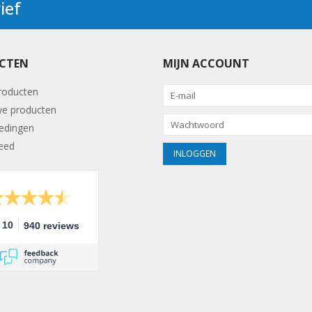
ief
CTEN
MIJN ACCOUNT
producten
e producten
edingen
eed
10
940 reviews