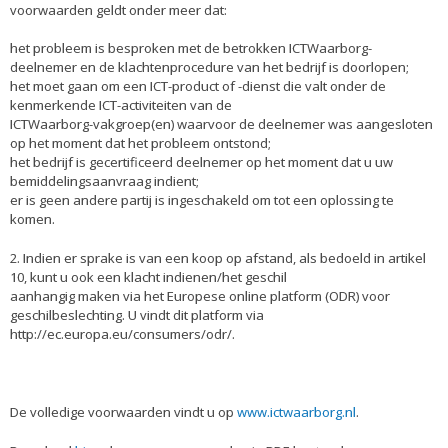
voorwaarden geldt onder meer dat:
het probleem is besproken met de betrokken ICTWaarborg-
deelnemer en de klachtenprocedure van het bedrijf is doorlopen;
het moet gaan om een ICT-product of -dienst die valt onder de
kenmerkende ICT-activiteiten van de
ICTWaarborg-vakgroep(en) waarvoor de deelnemer was aangesloten
op het moment dat het probleem ontstond;
het bedrijf is gecertificeerd deelnemer op het moment dat u uw
bemiddelingsaanvraag indient;
er is geen andere partij is ingeschakeld om tot een oplossing te
komen.
2. Indien er sprake is van een koop op afstand, als bedoeld in artikel
10, kunt u ook een klacht indienen/het geschil
aanhangig maken via het Europese online platform (ODR) voor
geschilbeslechting. U vindt dit platform via
http://ec.europa.eu/consumers/odr/.
De volledige voorwaarden vindt u op
www.ictwaarborg.nl
.