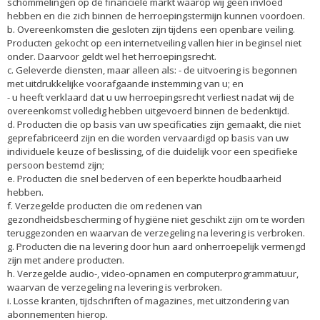
schommelingen op de financiële markt waarop wij geen invloed
hebben en die zich binnen de herroepingstermijn kunnen voordoen.
b. Overeenkomsten die gesloten zijn tijdens een openbare veiling.
Producten gekocht op een internetveiling vallen hier in beginsel niet
onder. Daarvoor geldt wel het herroepingsrecht.
c. Geleverde diensten, maar alleen als: - de uitvoering is begonnen
met uitdrukkelijke voorafgaande instemming van u; en
- u heeft verklaard dat u uw herroepingsrecht verliest nadat wij de
overeenkomst volledig hebben uitgevoerd binnen de bedenktijd.
d. Producten die op basis van uw specificaties zijn gemaakt, die niet
geprefabriceerd zijn en die worden vervaardigd op basis van uw
individuele keuze of beslissing, of die duidelijk voor een specifieke
persoon bestemd zijn;
e. Producten die snel bederven of een beperkte houdbaarheid
hebben.
f. Verzegelde producten die om redenen van
gezondheidsbescherming of hygiëne niet geschikt zijn om te worden
teruggezonden en waarvan de verzegeling na levering is verbroken.
g. Producten die na levering door hun aard onherroepelijk vermengd
zijn met andere producten.
h. Verzegelde audio-, video-opnamen en computerprogrammatuur,
waarvan de verzegeling na levering is verbroken.
i. Losse kranten, tijdschriften of magazines, met uitzondering van
abonnementen hierop.