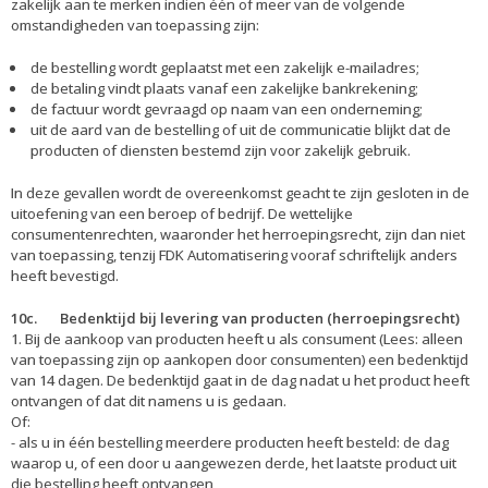
zakelijk aan te merken indien één of meer van de volgende
omstandigheden van toepassing zijn:
de bestelling wordt geplaatst met een zakelijk e-mailadres;
de betaling vindt plaats vanaf een zakelijke bankrekening;
de factuur wordt gevraagd op naam van een onderneming;
uit de aard van de bestelling of uit de communicatie blijkt dat de
producten of diensten bestemd zijn voor zakelijk gebruik.
In deze gevallen wordt de overeenkomst geacht te zijn gesloten in de
uitoefening van een beroep of bedrijf. De wettelijke
consumentenrechten, waaronder het herroepingsrecht, zijn dan niet
van toepassing, tenzij FDK Automatisering vooraf schriftelijk anders
heeft bevestigd.
10c. Bedenktijd bij levering van producten (herroepingsrecht)
1. Bij de aankoop van producten heeft u als consument (Lees: alleen
van toepassing zijn op aankopen door consumenten) een bedenktijd
van 14 dagen. De bedenktijd gaat in de dag nadat u het product heeft
ontvangen of dat dit namens u is gedaan.
Of:
- als u in één bestelling meerdere producten heeft besteld: de dag
waarop u, of een door u aangewezen derde, het laatste product uit
die bestelling heeft ontvangen