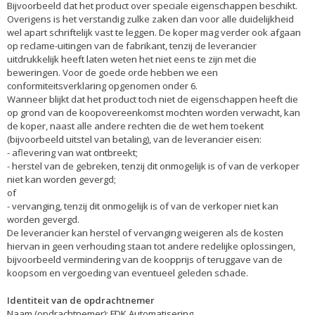
Bijvoorbeeld dat het product over speciale eigenschappen beschikt.
Overigens is het verstandig zulke zaken dan voor alle duidelijkheid
wel apart schriftelijk vast te leggen. De koper mag verder ook afgaan
op reclame-uitingen van de fabrikant, tenzij de leverancier
uitdrukkelijk heeft laten weten het niet eens te zijn met die
beweringen. Voor de goede orde hebben we een
conformiteitsverklaring opgenomen onder 6.
Wanneer blijkt dat het product toch niet de eigenschappen heeft die
op grond van de koopovereenkomst mochten worden verwacht, kan
de koper, naast alle andere rechten die de wet hem toekent
(bijvoorbeeld uitstel van betaling), van de leverancier eisen:
- aflevering van wat ontbreekt;
- herstel van de gebreken, tenzij dit onmogelijk is of van de verkoper
niet kan worden gevergd;
of
- vervanging, tenzij dit onmogelijk is of van de verkoper niet kan
worden gevergd.
De leverancier kan herstel of vervanging weigeren als de kosten
hiervan in geen verhouding staan tot andere redelijke oplossingen,
bijvoorbeeld vermindering van de koopprijs of teruggave van de
koopsom en vergoeding van eventueel geleden schade.
Identiteit van de opdrachtnemer
Naam (opdrachtnemer): FDK Automatisering