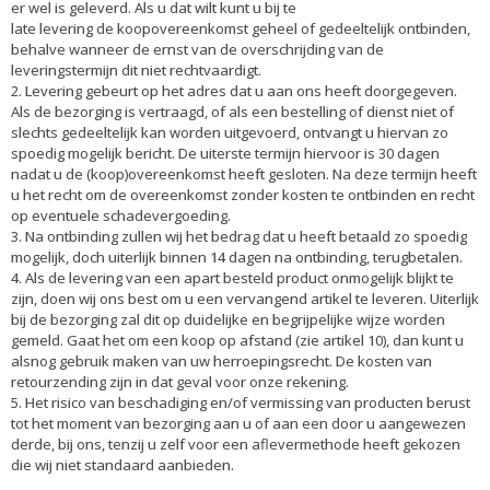
er wel is geleverd. Als u dat wilt kunt u bij te
late levering de koopovereenkomst geheel of gedeeltelijk ontbinden,
behalve wanneer de ernst van de overschrijding van de
leveringstermijn dit niet rechtvaardigt.
2. Levering gebeurt op het adres dat u aan ons heeft doorgegeven.
Als de bezorging is vertraagd, of als een bestelling of dienst niet of
slechts gedeeltelijk kan worden uitgevoerd, ontvangt u hiervan zo
spoedig mogelijk bericht. De uiterste termijn hiervoor is 30 dagen
nadat u de (koop)overeenkomst heeft gesloten. Na deze termijn heeft
u het recht om de overeenkomst zonder kosten te ontbinden en recht
op eventuele schadevergoeding.
3. Na ontbinding zullen wij het bedrag dat u heeft betaald zo spoedig
mogelijk, doch uiterlijk binnen 14 dagen na ontbinding, terugbetalen.
4. Als de levering van een apart besteld product onmogelijk blijkt te
zijn, doen wij ons best om u een vervangend artikel te leveren. Uiterlijk
bij de bezorging zal dit op duidelijke en begrijpelijke wijze worden
gemeld. Gaat het om een koop op afstand (zie artikel 10), dan kunt u
alsnog gebruik maken van uw herroepingsrecht. De kosten van
retourzending zijn in dat geval voor onze rekening.
5. Het risico van beschadiging en/of vermissing van producten berust
tot het moment van bezorging aan u of aan een door u aangewezen
derde, bij ons, tenzij u zelf voor een aflevermethode heeft gekozen
die wij niet standaard aanbieden.