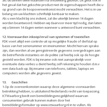
als dit binnen twee maanden na ontdekking gebeurt. Dit geldt ook in
het geval dat het gekochte product niet de eigenschappen heeft die u
op grond van de koopovereenkomst mocht verwachten. Het is in uw
belang om uw klachten schriftelijk kenbaar te maken.
Als u een klacht bij ons indient, zal die uiterlijk binnen 14 dagen
worden beantwoord. Hebben wij daarvoor meer tijd nodig, dan laten
wij u binnen 14 dagen weten wanneer u antwoord kunt verwachten.
12. Voorwaarden inkoop/inruil van systemen of toestellen
FDK voert altijd een controle uit op mogelijke fraude of diefstal op
basis van het serienummer en imeinummer. Mocht hiervan sprake
zijn, dan worden al uw geregistreerde gegevens overgedragen aan
de betreffende instanties en de politie zal hierbij ook op de hoogte
gesteld worden. FDK is bij inname ook niet aansprakelijk voor
eventuele data verlies u dient hierbij zelf rekening te houden d.m.v
een data back-up. Bij inname van telefoons, tablets, laptops en
computers worden alle gegevens gewist.
13. Geschillen
1.Op de overeenkomsten waarop deze algemene voorwaarden
betrekking hebben, is uitsluitend Nederlands recht van toepassing.
ICTWaarborg biedt een bemiddelingsmogelijkheid waarvan
consumenten gebruik kunnen maken door het
bemiddelingsformulier op www.ictwaarborg.nl in te vullen. Als