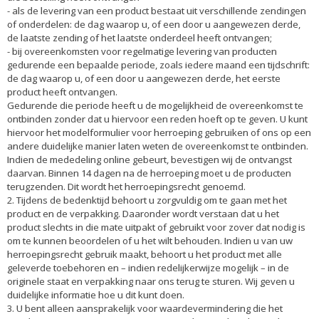
- als de levering van een product bestaat uit verschillende zendingen
of onderdelen: de dag waarop u, of een door u aangewezen derde,
de laatste zending of het laatste onderdeel heeft ontvangen;
- bij overeenkomsten voor regelmatige levering van producten
gedurende een bepaalde periode, zoals iedere maand een tijdschrift:
de dag waarop u, of een door u aangewezen derde, het eerste
product heeft ontvangen.
Gedurende die periode heeft u de mogelijkheid de overeenkomst te
ontbinden zonder dat u hiervoor een reden hoeft op te geven. U kunt
hiervoor het modelformulier voor herroeping gebruiken of ons op een
andere duidelijke manier laten weten de overeenkomst te ontbinden.
Indien de mededeling online gebeurt, bevestigen wij de ontvangst
daarvan. Binnen 14 dagen na de herroeping moet u de producten
terugzenden. Dit wordt het herroepingsrecht genoemd.
2. Tijdens de bedenktijd behoort u zorgvuldig om te gaan met het
product en de verpakking. Daaronder wordt verstaan dat u het
product slechts in die mate uitpakt of gebruikt voor zover dat nodig is
om te kunnen beoordelen of u het wilt behouden. Indien u van uw
herroepingsrecht gebruik maakt, behoort u het product met alle
geleverde toebehoren en – indien redelijkerwijze mogelijk – in de
originele staat en verpakking naar ons terug te sturen. Wij geven u
duidelijke informatie hoe u dit kunt doen.
3. U bent alleen aansprakelijk voor waardevermindering die het