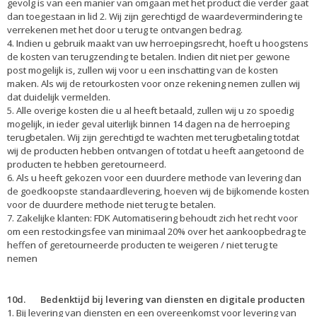
gevolg is van een manier van omgaan met het product die verder gaat
dan toegestaan in lid 2. Wij zijn gerechtigd de waardevermindering te
verrekenen met het door u terug te ontvangen bedrag.
4. Indien u gebruik maakt van uw herroepingsrecht, hoeft u hoogstens
de kosten van terugzending te betalen. Indien dit niet per gewone
post mogelijk is, zullen wij voor u een inschatting van de kosten
maken. Als wij de retourkosten voor onze rekening nemen zullen wij
dat duidelijk vermelden.
5. Alle overige kosten die u al heeft betaald, zullen wij u zo spoedig
mogelijk, in ieder geval uiterlijk binnen 14 dagen na de herroeping
terugbetalen. Wij zijn gerechtigd te wachten met terugbetaling totdat
wij de producten hebben ontvangen of totdat u heeft aangetoond de
producten te hebben geretourneerd.
6. Als u heeft gekozen voor een duurdere methode van levering dan
de goedkoopste standaardlevering, hoeven wij de bijkomende kosten
voor de duurdere methode niet terug te betalen.
7. Zakelijke klanten: FDK Automatisering behoudt zich het recht voor
om een restockingsfee van minimaal 20% over het aankoopbedrag te
heffen of geretourneerde producten te weigeren / niet terug te
nemen
10d. Bedenktijd bij levering van diensten en digitale producten
1. Bij levering van diensten en een overeenkomst voor levering van