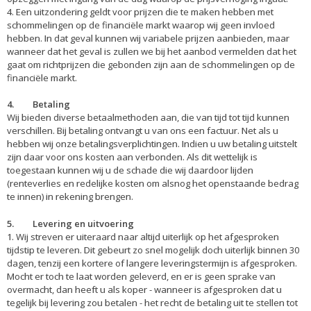
4. Een uitzondering geldt voor prijzen die te maken hebben met
schommelingen op de financiële markt waarop wij geen invloed
hebben. In dat geval kunnen wij variabele prijzen aanbieden, maar
wanneer dat het geval is zullen we bij het aanbod vermelden dat het
gaat om richtprijzen die gebonden zijn aan de schommelingen op de
financiële markt.
4. Betaling
Wij bieden diverse betaalmethoden aan, die van tijd tot tijd kunnen
verschillen. Bij betaling ontvangt u van ons een factuur. Net als u
hebben wij onze betalingsverplichtingen. Indien u uw betaling uitstelt
zijn daar voor ons kosten aan verbonden. Als dit wettelijk is
toegestaan kunnen wij u de schade die wij daardoor lijden
(renteverlies en redelijke kosten om alsnog het openstaande bedrag
te innen) in rekening brengen.
5. Levering en uitvoering
1. Wij streven er uiteraard naar altijd uiterlijk op het afgesproken
tijdstip te leveren. Dit gebeurt zo snel mogelijk doch uiterlijk binnen 30
dagen, tenzij een kortere of langere leveringstermijn is afgesproken.
Mocht er toch te laat worden geleverd, en er is geen sprake van
overmacht, dan heeft u als koper - wanneer is afgesproken dat u
tegelijk bij levering zou betalen - het recht de betaling uit te stellen tot