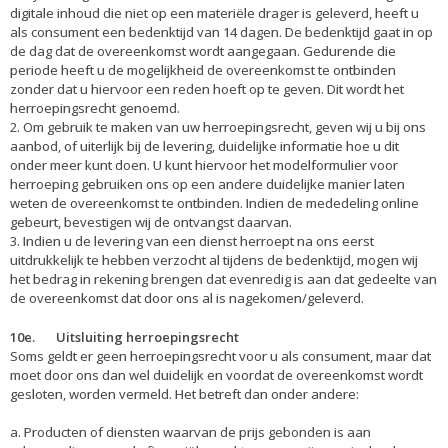
digitale inhoud die niet op een materiële drager is geleverd, heeft u
als consument een bedenktijd van 14 dagen. De bedenktijd gaat in op
de dag dat de overeenkomst wordt aangegaan. Gedurende die
periode heeft u de mogelijkheid de overeenkomst te ontbinden
zonder dat u hiervoor een reden hoeft op te geven. Dit wordt het
herroepingsrecht genoemd.
2. Om gebruik te maken van uw herroepingsrecht, geven wij u bij ons
aanbod, of uiterlijk bij de levering, duidelijke informatie hoe u dit
onder meer kunt doen. U kunt hiervoor het modelformulier voor
herroeping gebruiken ons op een andere duidelijke manier laten
weten de overeenkomst te ontbinden. Indien de mededeling online
gebeurt, bevestigen wij de ontvangst daarvan.
3. Indien u de levering van een dienst herroept na ons eerst
uitdrukkelijk te hebben verzocht al tijdens de bedenktijd, mogen wij
het bedrag in rekening brengen dat evenredig is aan dat gedeelte van
de overeenkomst dat door ons al is nagekomen/geleverd.
10e. Uitsluiting herroepingsrecht
Soms geldt er geen herroepingsrecht voor u als consument, maar dat
moet door ons dan wel duidelijk en voordat de overeenkomst wordt
gesloten, worden vermeld. Het betreft dan onder andere:
a. Producten of diensten waarvan de prijs gebonden is aan