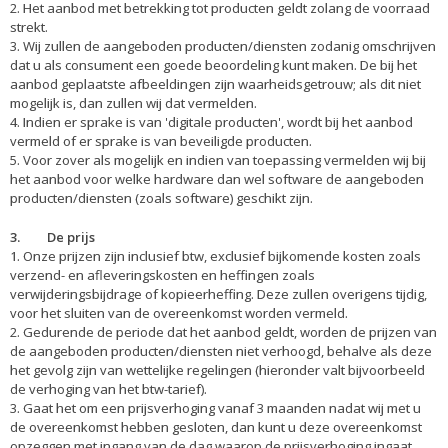
2. Het aanbod met betrekking tot producten geldt zolang de voorraad
strekt.
3. Wij zullen de aangeboden producten/diensten zodanig omschrijven
dat u als consument een goede beoordeling kunt maken. De bij het
aanbod geplaatste afbeeldingen zijn waarheidsgetrouw; als dit niet
mogelijk is, dan zullen wij dat vermelden.
4. Indien er sprake is van 'digitale producten', wordt bij het aanbod
vermeld of er sprake is van beveiligde producten.
5. Voor zover als mogelijk en indien van toepassing vermelden wij bij
het aanbod voor welke hardware dan wel software de aangeboden
producten/diensten (zoals software) geschikt zijn.
3. De prijs
1. Onze prijzen zijn inclusief btw, exclusief bijkomende kosten zoals
verzend- en afleveringskosten en heffingen zoals
verwijderingsbijdrage of kopieerheffing. Deze zullen overigens tijdig,
voor het sluiten van de overeenkomst worden vermeld.
2. Gedurende de periode dat het aanbod geldt, worden de prijzen van
de aangeboden producten/diensten niet verhoogd, behalve als deze
het gevolg zijn van wettelijke regelingen (hieronder valt bijvoorbeeld
de verhoging van het btw-tarief).
3. Gaat het om een prijsverhoging vanaf 3 maanden nadat wij met u
de overeenkomst hebben gesloten, dan kunt u deze overeenkomst
opzeggen met ingang van de dag waarop de prijsverhoging ingaat.