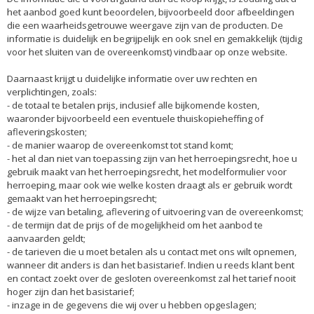
het aanbod goed kunt beoordelen, bijvoorbeeld door afbeeldingen
die een waarheidsgetrouwe weergave zijn van de producten. De
informatie is duidelijk en begrijpelijk en ook snel en gemakkelijk (tijdig
voor het sluiten van de overeenkomst) vindbaar op onze website.
Daarnaast krijgt u duidelijke informatie over uw rechten en
verplichtingen, zoals:
- de totaal te betalen prijs, inclusief alle bijkomende kosten,
waaronder bijvoorbeeld een eventuele thuiskopieheffing of
afleveringskosten;
- de manier waarop de overeenkomst tot stand komt;
- het al dan niet van toepassing zijn van het herroepingsrecht, hoe u
gebruik maakt van het herroepingsrecht, het modelformulier voor
herroeping, maar ook wie welke kosten draagt als er gebruik wordt
gemaakt van het herroepingsrecht;
- de wijze van betaling, aflevering of uitvoering van de overeenkomst;
- de termijn dat de prijs of de mogelijkheid om het aanbod te
aanvaarden geldt;
- de tarieven die u moet betalen als u contact met ons wilt opnemen,
wanneer dit anders is dan het basistarief. Indien u reeds klant bent
en contact zoekt over de gesloten overeenkomst zal het tarief nooit
hoger zijn dan het basistarief;
- inzage in de gegevens die wij over u hebben opgeslagen;