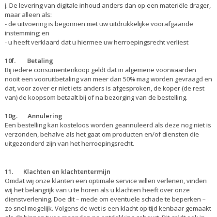
j. De levering van digitale inhoud anders dan op een materiële drager,
maar alleen als:
- de uitvoering is begonnen met uw uitdrukkelijke voorafgaande
instemming; en
- u heeft verklaard dat u hiermee uw herroepingsrecht verliest
10f
. Betaling
Bij iedere consumentenkoop geldt dat in algemene voorwaarden
nooit een vooruitbetaling van meer dan 50% mag worden gevraagd en
dat, voor zover er niet iets anders is afgesproken, de koper (de rest
van) de koopsom betaalt bij of na bezorging van de bestelling.
10g. Annulering
Een bestelling kan kosteloos worden geannuleerd als deze nog niet is
verzonden, behalve als het gaat om producten en/of diensten die
uitgezonderd zijn van het herroepingsrecht.
11. Klachten en klachtentermijn
Omdat wij onze klanten een optimale service willen verlenen, vinden
wij het belangrijk van u te horen als u klachten heeft over onze
dienstverlening. Doe dit – mede om eventuele schade te beperken –
zo snel mogelijk. Volgens de wet is een klacht op tijd kenbaar gemaakt