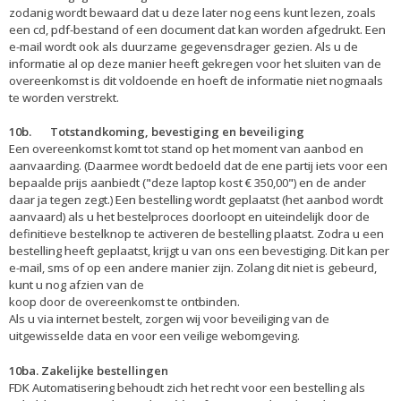
zodanig wordt bewaard dat u deze later nog eens kunt lezen, zoals
een cd, pdf-bestand of een document dat kan worden afgedrukt. Een
e-mail wordt ook als duurzame gegevensdrager gezien. Als u de
informatie al op deze manier heeft gekregen voor het sluiten van de
overeenkomst is dit voldoende en hoeft de informatie niet nogmaals
te worden verstrekt.
10b. Totstandkoming, bevestiging en beveiliging
Een overeenkomst komt tot stand op het moment van aanbod en
aanvaarding. (Daarmee wordt bedoeld dat de ene partij iets voor een
bepaalde prijs aanbiedt ("deze laptop kost € 350,00") en de ander
daar ja tegen zegt.) Een bestelling wordt geplaatst (het aanbod wordt
aanvaard) als u het bestelproces doorloopt en uiteindelijk door de
definitieve bestelknop te activeren de bestelling plaatst. Zodra u een
bestelling heeft geplaatst, krijgt u van ons een bevestiging. Dit kan per
e-mail, sms of op een andere manier zijn. Zolang dit niet is gebeurd,
kunt u nog afzien van de
koop door de overeenkomst te ontbinden.
Als u via internet bestelt, zorgen wij voor beveiliging van de
uitgewisselde data en voor een veilige webomgeving.
10ba. Zakelijke bestellingen
FDK Automatisering behoudt zich het recht voor een bestelling als