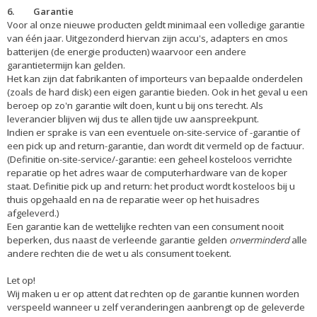
6. Garantie
Voor al onze nieuwe producten geldt minimaal een volledige garantie
van één jaar. Uitgezonderd hiervan zijn accu's, adapters en cmos
batterijen (de energie producten) waarvoor een andere
garantietermijn kan gelden.
Het kan zijn dat fabrikanten of importeurs van bepaalde onderdelen
(zoals de hard disk) een eigen garantie bieden. Ook in het geval u een
beroep op zo'n garantie wilt doen, kunt u bij ons terecht. Als
leverancier blijven wij dus te allen tijde uw aanspreekpunt.
Indien er sprake is van een eventuele on-site-service of -garantie of
een pick up and return-garantie, dan wordt dit vermeld op de factuur.
(Definitie on-site-service/-garantie: een geheel kosteloos verrichte
reparatie op het adres waar de computerhardware van de koper
staat. Definitie pick up and return: het product wordt kosteloos bij u
thuis opgehaald en na de reparatie weer op het huisadres
afgeleverd.)
Een garantie kan de wettelijke rechten van een consument nooit
beperken, dus naast de verleende garantie gelden
onverminderd
alle
andere rechten die de wet u als consument toekent.
Let op!
Wij maken u er op attent dat rechten op de garantie kunnen worden
verspeeld wanneer u zelf veranderingen aanbrengt op de geleverde