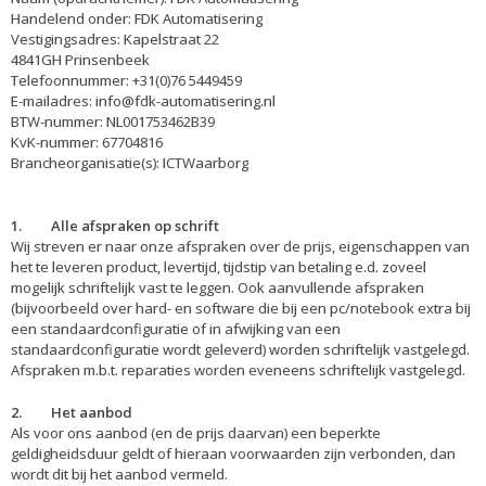
Handelend onder: FDK Automatisering
Vestigingsadres: Kapelstraat 22
4841GH Prinsenbeek
Telefoonnummer: +31(0)76 5449459
E-mailadres:
info@fdk-automatisering.nl
BTW-nummer: NL001753462B39
KvK-nummer: 67704816
Brancheorganisatie(s): ICTWaarborg
1. Alle afspraken op schrift
Wij streven er naar onze afspraken over de prijs, eigenschappen van
het te leveren product, levertijd, tijdstip van betaling e.d. zoveel
mogelijk schriftelijk vast te leggen. Ook aanvullende afspraken
(bijvoorbeeld over hard- en software die bij een pc/notebook extra bij
een standaardconfiguratie of in afwijking van een
standaardconfiguratie wordt geleverd) worden schriftelijk vastgelegd.
Afspraken m.b.t. reparaties worden eveneens schriftelijk vastgelegd.
2. Het aanbod
Als voor ons aanbod (en de prijs daarvan) een beperkte
geldigheidsduur geldt of hieraan voorwaarden zijn verbonden, dan
wordt dit bij het aanbod vermeld.