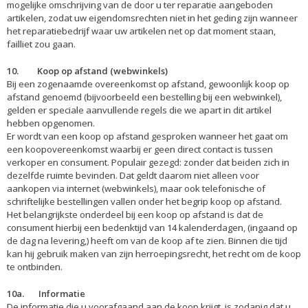
mogelijke omschrijving van de door u ter reparatie aangeboden
artikelen, zodat uw eigendomsrechten niet in het geding zijn wanneer
het reparatiebedrijf waar uw artikelen net op dat moment staan,
failliet zou gaan.
10. Koop op afstand (webwinkels)
Bij een zogenaamde overeenkomst op afstand, gewoonlijk koop op
afstand genoemd (bijvoorbeeld een bestelling bij een webwinkel),
gelden er speciale aanvullende regels die we apart in dit artikel
hebben opgenomen.
Er wordt van een koop op afstand gesproken wanneer het gaat om
een koopovereenkomst waarbij er geen direct contact is tussen
verkoper en consument. Populair gezegd: zonder dat beiden zich in
dezelfde ruimte bevinden. Dat geldt daarom niet alleen voor
aankopen via internet (webwinkels), maar ook telefonische of
schriftelijke bestellingen vallen onder het begrip koop op afstand.
Het belangrijkste onderdeel bij een koop op afstand is dat de
consument hierbij een bedenktijd van 14 kalenderdagen, (ingaand op
de dag na levering,) heeft om van de koop af te zien. Binnen die tijd
kan hij gebruik maken van zijn herroepingsrecht, het recht om de koop
te ontbinden.
10a. Informatie
De informatie die u voorafgaand aan de koop krijgt, is zodanig dat u