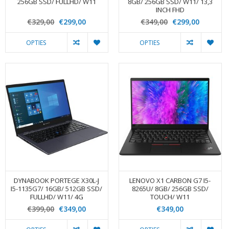
256GB SSD/ FULLHD/ W11
8GB/ 256GB SSD/ W11/ 13,3
INCH FHD
€329,00
€299,00
€349,00
€299,00
OPTIES
OPTIES
DYNABOOK PORTEGE X30L-J
LENOVO X1 CARBON G7 I5-
I5-1135G7/ 16GB/ 512GB SSD/
8265U/ 8GB/ 256GB SSD/
FULLHD/ W11/ 4G
TOUCH/ W11
€399,00
€349,00
€349,00