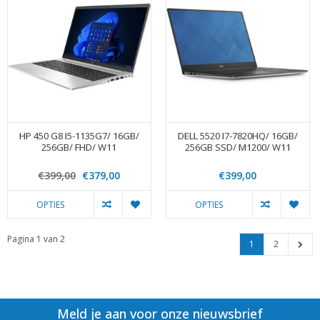
HP 450 G8 I5-1135G7/ 16GB/
DELL 5520 I7-7820HQ/ 16GB/
256GB/ FHD/ W11
256GB SSD/ M1200/ W11
€399,00
€379,00
€399,00
OPTIES
OPTIES
Pagina 1 van 2
1
2
Meld je aan voor onze nieuwsbrief