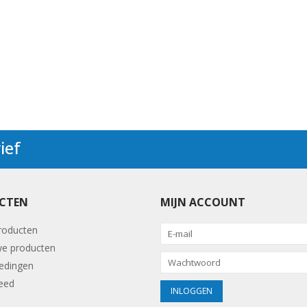
ief
CTEN
MIJN ACCOUNT
producten
e producten
edingen
eed