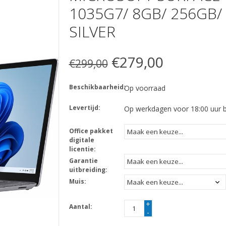
1035G7/ 8GB/ 256GB/ 
SILVER
€279,00
€299,00
Beschikbaarheid:
Op voorraad
Levertijd:
Op werkdagen voor 18:00 uur be
Office pakket
digitale
licentie:
Garantie
uitbreiding:
Muis:
+
Aantal:
-