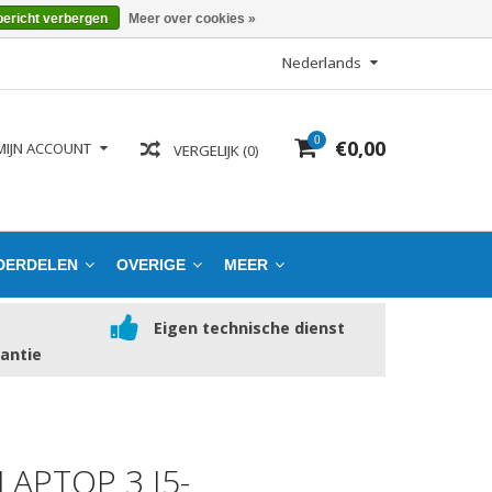
bericht verbergen
Meer over cookies »
Nederlands
0
€0,00
MIJN ACCOUNT
VERGELIJK (0)
DERDELEN
OVERIGE
MEER
Eigen technische dienst
rantie
APTOP 3 I5-