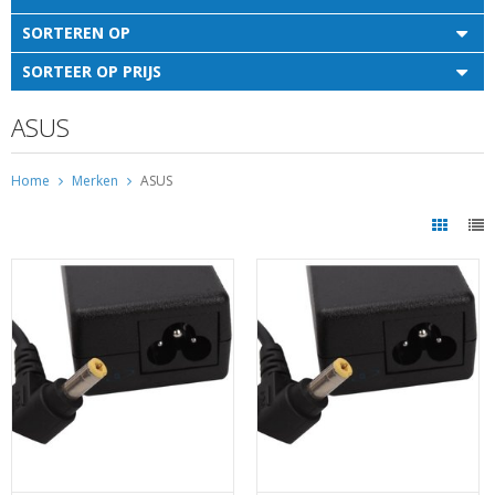
SORTEREN OP
SORTEER OP PRIJS
ASUS
Home
Merken
ASUS