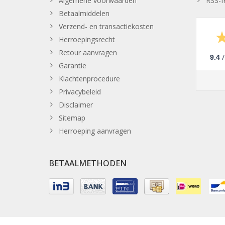
Algemene voorwaarden
RSS-f
Betaalmiddelen
Verzend- en transactiekosten
Herroepingsrecht
Retour aanvragen
/
9.4
Garantie
Klachtenprocedure
Privacybeleid
Disclaimer
Sitemap
Herroeping aanvragen
BETAALMETHODEN