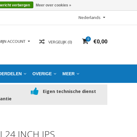
bericht verbergen
Meer over cookies »
Nederlands
0
€0,00
MIJN ACCOUNT
VERGELIJK (0)
DERDELEN
OVERIGE
MEER
Eigen technische dienst
rantie
I 24 INCH IPS