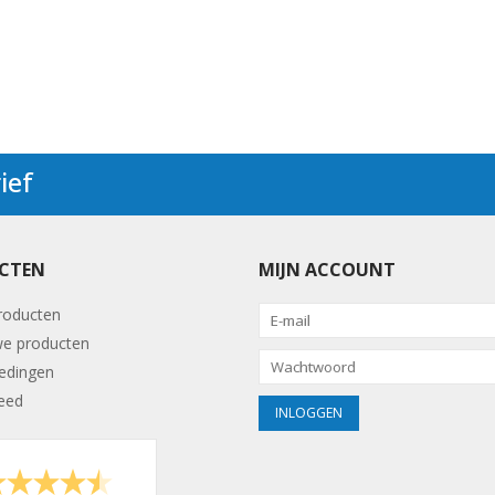
ief
CTEN
MIJN ACCOUNT
producten
e producten
edingen
eed