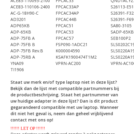
ACE83-110093-2100
FPCAC33
QND1ACYZ
ACE83-110106-2400
FPCAC33AP
S26113-E51
AC-G-18H90-C
FPCAC34AP
S26391-F32
AD3201
FPCAC44B
S26391-F69
ADP65KB
FPCAC51
SA80-3105
ADP-65KB
FPCAC53
SADP-65KB
ADP-75FB A
FPCAC57
SEB100P2
ADP-75FB B
FSP090-1ADC21
SLS0202C1
ADP-75FB Rev.B
K000004590
SLS0220A1
ADP-75RB A
KSAFK1900474T1M2
SLS0220A1
YNA09
VPRN-AC200
VPRN-AC10
TI1906
Staat uw merk en/of type laptop niet in deze lijst?
Bekijk dan de lijst met compatible partnummers
bij
de productbeschrijving. Staat het partnummer van
uw huidige adapter in deze lijst? Dan is dit
product
gegarandeerd compatible met uw laptop. Wanneer
dit niet het geval is, neem dan geheel
vrijblijvend
contact met ons op!
!!!!!! LET OP !!!!!!