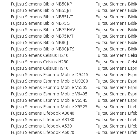
Fujitsu Siemens Biblio NB50KP
Fujitsu Siemens Bib
Fujitsu Siemens Biblio NB55J/T
Fujitsu Siemens Bib
Fujitsu Siemens Biblio NB55L/T
Fujitsu Siemens Bib
Fujitsu Siemens Biblio NB75G
Fujitsu Siemens Bib
Fujitsu Siemens Biblio NB75HAV
Fujitsu Siemens Bibl
Fujitsu Siemens Biblio NB75K/T
Fujitsu Siemens Bib
Fujitsu Siemens Biblio NB80J
Fujitsu Siemens Bib
Fujitsu Siemens Biblio NB90J/TS
Fujitsu Siemens Bib
Fujitsu Siemens Celsius H210
Fujitsu Siemens Cels
Fujitsu Siemens Celsius H250
Fujitsu Siemens Cels
Fujitsu Siemens Celsius H910
Fujitsu Siemens Esp
Fujitsu Siemens Esprimo Mobile D9415
Fujitsu Siemens Esp
Fujitsu Siemens Esprimo Mobile U9200
Fujitsu Siemens Esp
Fujitsu Siemens Esprimo Mobile V5505
Fujitsu Siemens Esp
Fujitsu Siemens Esprimo Mobile V6405
Fujitsu Siemens Esp
Fujitsu Siemens Esprimo Mobile V6545
Fujitsu Siemens Esp
Fujitsu Siemens Esprimo Mobile X9525
Fujitsu Siemens Lif
Fujitsu Siemens Lifebook A3040
Fujitsu Siemens Lif
Fujitsu Siemens Lifebook A3130
Fujitsu Siemens Lif
Fujitsu Siemens Lifebook A530
Fujitsu Siemens Lif
Fujitsu Siemens Lifebook A6020
Fujitsu Siemens Lif