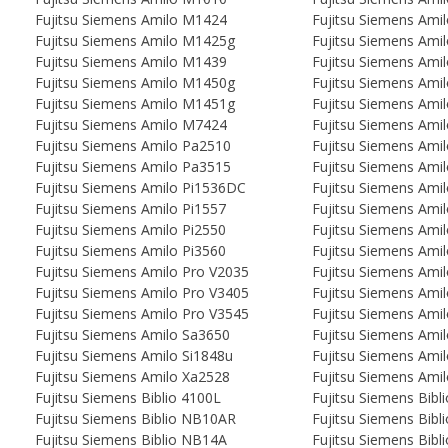
Fujitsu Siemens Amilo M1424
Fujitsu Siemens Ami
Fujitsu Siemens Amilo M1425g
Fujitsu Siemens Ami
Fujitsu Siemens Amilo M1439
Fujitsu Siemens Ami
Fujitsu Siemens Amilo M1450g
Fujitsu Siemens Ami
Fujitsu Siemens Amilo M1451g
Fujitsu Siemens Ami
Fujitsu Siemens Amilo M7424
Fujitsu Siemens Ami
Fujitsu Siemens Amilo Pa2510
Fujitsu Siemens Ami
Fujitsu Siemens Amilo Pa3515
Fujitsu Siemens Ami
Fujitsu Siemens Amilo Pi1536DC
Fujitsu Siemens Ami
Fujitsu Siemens Amilo Pi1557
Fujitsu Siemens Ami
Fujitsu Siemens Amilo Pi2550
Fujitsu Siemens Ami
Fujitsu Siemens Amilo Pi3560
Fujitsu Siemens Ami
Fujitsu Siemens Amilo Pro V2035
Fujitsu Siemens Ami
Fujitsu Siemens Amilo Pro V3405
Fujitsu Siemens Ami
Fujitsu Siemens Amilo Pro V3545
Fujitsu Siemens Ami
Fujitsu Siemens Amilo Sa3650
Fujitsu Siemens Amil
Fujitsu Siemens Amilo Si1848u
Fujitsu Siemens Amil
Fujitsu Siemens Amilo Xa2528
Fujitsu Siemens Ami
Fujitsu Siemens Biblio 4100L
Fujitsu Siemens Bib
Fujitsu Siemens Biblio NB10AR
Fujitsu Siemens Bib
Fujitsu Siemens Biblio NB14A
Fujitsu Siemens Bibl