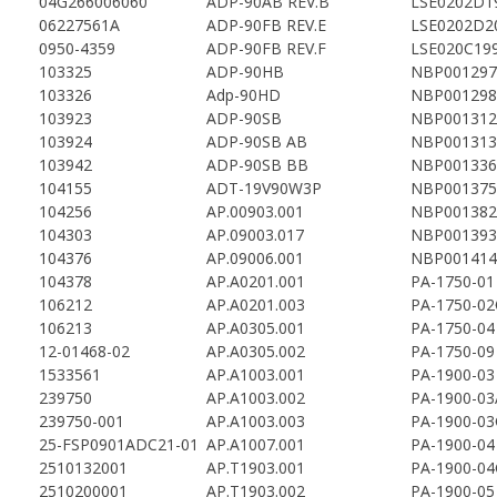
04G266006060
ADP-90AB REV.B
LSE0202D1
06227561A
ADP-90FB REV.E
LSE0202D2
0950-4359
ADP-90FB REV.F
LSE020C19
103325
ADP-90HB
NBP001297
103326
Adp-90HD
NBP001298
103923
ADP-90SB
NBP001312
103924
ADP-90SB AB
NBP001313
103942
ADP-90SB BB
NBP001336
104155
ADT-19V90W3P
NBP001375
104256
AP.00903.001
NBP001382
104303
AP.09003.017
NBP001393
104376
AP.09006.001
NBP001414
104378
AP.A0201.001
PA-1750-01
106212
AP.A0201.003
PA-1750-0
106213
AP.A0305.001
PA-1750-04
12-01468-02
AP.A0305.002
PA-1750-09
1533561
AP.A1003.001
PA-1900-03
239750
AP.A1003.002
PA-1900-03
239750-001
AP.A1003.003
PA-1900-0
25-FSP0901ADC21-01
AP.A1007.001
PA-1900-04
2510132001
AP.T1903.001
PA-1900-0
2510200001
AP.T1903.002
PA-1900-05