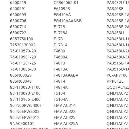
6500519
CP360065-01
PA3432U-1
6500591
EA10953
PA3468E
6500693
EG410AA
PA3468E-1
6500706
EG410AA#ABB
PA3468E-1
6500714
F1718
PA3468E-2
6500722
F1718A
PA3468U
6857750100
F1781
PA3468U-1
71530130002
F1781A
PA3468U-1
76-010570-20
F4600
PA3468U-2
76-010901-20
F4600A
PA3468U-3
76-011201-25
F4813
PA3516E-1
76-013005-00
F4813A
PA3516U-1
805N00029
F4813A#ABA
PC-AP7100
805N00048
F4814
PPP012L
83-110093-1100
F4814A
QCD1ACYZ
83-110093-2100
F5104
QND1ACYZ
83-110106-2400
F5104A
QND1ACYZ
90-N00PW5400T
FMV-AC314
QND1ACYZ
90-N6EPW2002
FMV-AC322
QND1ACYZ
90-N6EPW2012
FMV-AC325
QND1ACYZ
9NA0900101
FMV-AC325A
QND1ACYZ