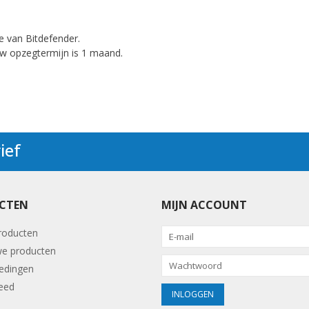
e van Bitdefender.
 uw opzegtermijn is 1 maand.
ief
CTEN
MIJN ACCOUNT
producten
e producten
edingen
eed