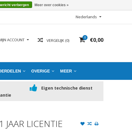
bericht verbergen
Meer over cookies »
Nederlands
0
€0,00
MIJN ACCOUNT
VERGELIJK (0)
DERDELEN
OVERIGE
MEER
Eigen technische dienst
rantie
 JAAR LICENTIE