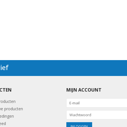
.
ief
CTEN
MIJN ACCOUNT
producten
e producten
edingen
eed