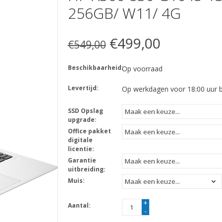
256GB/ W11/ 4G
€499,00
€549,00
Beschikbaarheid:
Op voorraad
Levertijd:
Op werkdagen voor 18:00 uur be
SSD Opslag
upgrade:
Office pakket
digitale
licentie:
Garantie
uitbreiding:
Muis:
+
Aantal:
-