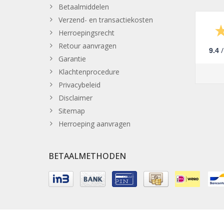
Betaalmiddelen
Verzend- en transactiekosten
Herroepingsrecht
Retour aanvragen
/
9.4
Garantie
Klachtenprocedure
Privacybeleid
Disclaimer
Sitemap
Herroeping aanvragen
BETAALMETHODEN
© Copyright 2026 FDK Shop, Onderdeel van
FDK Automatiseri