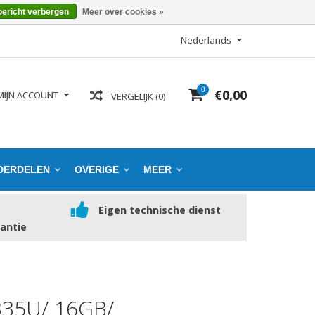
bericht verbergen
Meer over cookies »
Nederlands
0
€0,00
MIJN ACCOUNT
VERGELIJK (0)
DERDELEN
OVERIGE
MEER
Eigen technische dienst
rantie
335U/ 16GB/