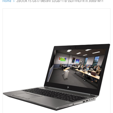
Home
ZBOOK 15 G6 I7-9850H/ 32GB/ 1TB SSD/ FHD/ RTX 3000/ W11
ACCESSOIRES
ONDERDELEN
OVERIGE
BLOG