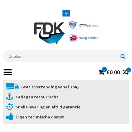
0
0
€0,00
HOME
LAPTOPS
Gratis verzending vanaf €50,-
14 dagen retourrecht
TELEFOONS
TABLETS
Snelle levering en altijd garantie
COMPUTERS
Eigen technische dienst
MONITOREN