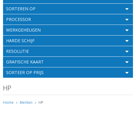
SORTEREN OP
PROCESSOR
WERKGEHEUGEN
HARDE SCHIJF
RESOLUTIE
GRAFISCHE KAART
SORTEER OP PRIJS
HP
Home
Merken
HP
Gebruikte tweedehands HP laptop kopen bij FDK met garantie. Altijd in
voorraad. Goedkoop A merken refurbished en ex lease notebooks.