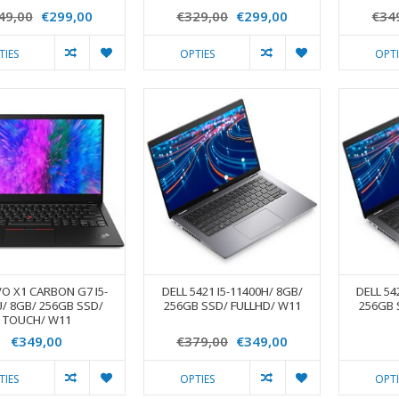
49,00
€299,00
€329,00
€299,00
€34
TIES
OPTIES
OPTI
O X1 CARBON G7 I5-
DELL 5421 I5-11400H/ 8GB/
DELL 54
U/ 8GB/ 256GB SSD/
256GB SSD/ FULLHD/ W11
256GB 
TOUCH/ W11
€349,00
€379,00
€349,00
TIES
OPTIES
OPTI