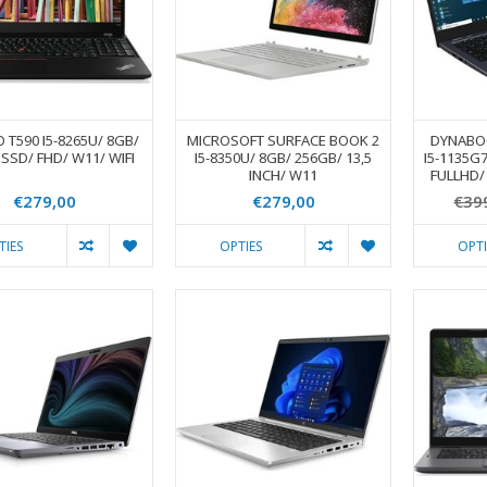
 T590 I5-8265U/ 8GB/
MICROSOFT SURFACE BOOK 2
DYNABOO
SSD/ FHD/ W11/ WIFI
I5-8350U/ 8GB/ 256GB/ 13,5
I5-1135G
INCH/ W11
FULLHD/
€279,00
€279,00
€39
TIES
OPTIES
OPTI