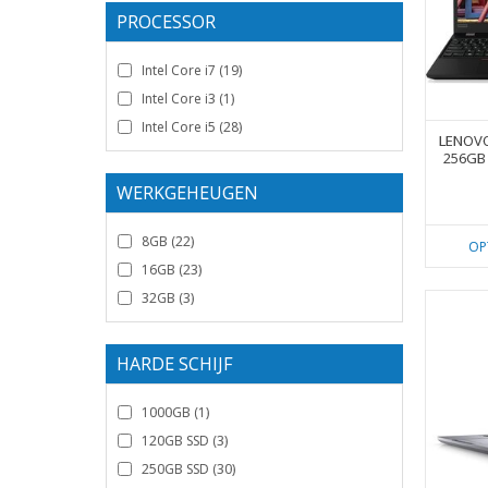
PROCESSOR
Intel Core i7
(19)
Intel Core i3
(1)
Intel Core i5
(28)
LENOVO
256GB 
WERKGEHEUGEN
8GB
(22)
OP
16GB
(23)
32GB
(3)
HARDE SCHIJF
1000GB
(1)
120GB SSD
(3)
250GB SSD
(30)