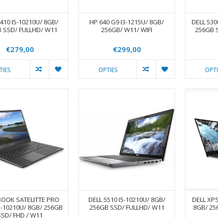
5410 I5-10210U/ 8GB/
HP 640 G9 I3-1215U/ 8GB/
DELL 530
 SSD/ FULLHD/ W11
256GB/ W11/ WIFI
256GB 
€279,00
€299,00
TIES
OPTIES
OPTI
OOK SATELITTE PRO
DELL 5510 I5-10210U/ 8GB/
DELL XPS
5-10210U/ 8GB/ 256GB
256GB SSD/ FULLHD/ W11
8GB/ 25
SSD/ FHD / W11