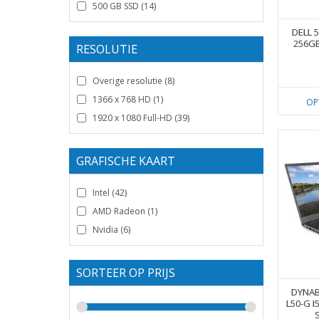
500 GB SSD
(14)
DELL 
256GB
RESOLUTIE
Overige resolutie
(8)
1366 x 768 HD
(1)
OP
1920 x 1080 Full-HD
(39)
GRAFISCHE KAART
Intel
(42)
AMD Radeon
(1)
Nvidia
(6)
SORTEER OP PRIJS
DYNAB
L50-G I