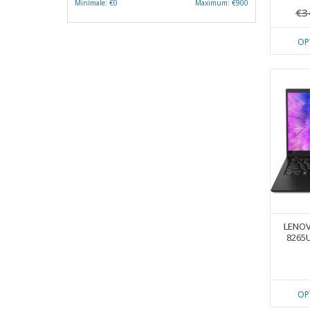
Minimale: €
0
Maximum: €
900
€3
OP
LENOV
8265
OP