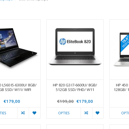
 L560 I5-6300U/ 8GB/
HP 820 G3 I7-6600U/ 8GB/
HP 450
GB SSD/ W11/ WIFI
512GB SSD/ FHD/ W11
128GB/ 1
€179,00
€199,00
€179,00
TIES
OPTIES
OPTI