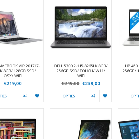
MACBOOK AIR 2017 I7-
DELL 5300 2-1 I5-8265U/ 8GB/
HP 450
U/ 8GB/ 128GB SSD/
256GB SSD/ TOUCH/ W11/
256GB/ 1
OSX/ WIFI
WIFI
€219,00
€249,00
€239,00
TIES
OPTIES
OPTI