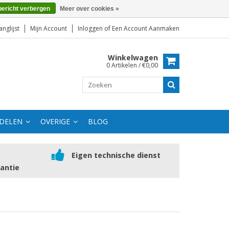
bericht verbergen
Meer over cookies »
anglijst
Mijn Account
Inloggen
of
Een Account Aanmaken
Winkelwagen
0 Artikelen / €0,00
DELEN
OVERIGE
BLOG
Eigen technische dienst
rantie