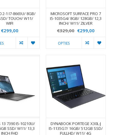
0 2-1 I7-8665U/ 8GB/
MICROSOFT SURFACE PRO 7
SSD/ TOUCH/ W11/
I5-1035G4/ 8GB/ 128GB/ 12,3
WIFI
INCH/ W11/ ZILVER
€299,00
€329,00
€299,00
ES
OPTIES
 13 7390 I5-10210U/
DYNABOOK PORTEGE X30L-J
6GB SSD/ W11/ 13,3
I5-1135G7/ 16GB/ 512GB SSD/
INCH FHD
FULLHD/ W11/ 4G