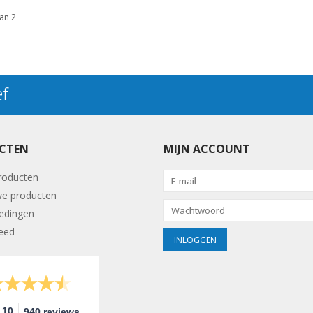
an 2
ef
CTEN
MIJN ACCOUNT
producten
e producten
edingen
eed
10
940 reviews