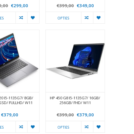
9,00
€299,00
€399,00
€349,00
ES
OPTIES
20 I5-1135G7/ 8GB/
HP 450 G8 I5-1135G7/ 16GB/
SSD/ FULLHD/ W11
256GB/ FHD/ W11
€379,00
€399,00
€379,00
ES
OPTIES