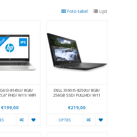
Foto-tabel
Lijst
 G6 I3-8145U/ 8GB/
DELL 3590 I5-8250U/ 8GB/
5,6" FHD/ W11/ WIFI
256GB SSD/ FULLHD/ W11
€199,00
€219,00
ES
OPTIES