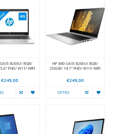
 G6 I5-8265U/ 8GB/
HP 840 G6 I5-8265U/ 8GB/
5,6" FHD/ W11/ WIFI
256GB/ 14,1" FHD/ W11/ WIFI
€249,00
€249,00
ES
OPTIES