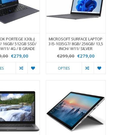
K PORTEGE X30L-J
MICROSOFT SURFACE LAPTOP
7/ 16GB/ 512GB SSD/
3 I5-1035G7/ 8GB/ 256GB/ 13,5
 W11/ 4G / B GRADE
INCH/ W11/ SILVER
9,00
€279,00
€299,00
€279,00
ES
OPTIES