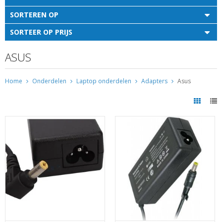
SORTEREN OP
SORTEER OP PRIJS
ASUS
Home
Onderdelen
Laptop onderdelen
Adapters
Asus