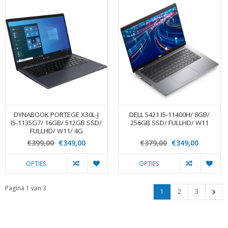
DYNABOOK PORTEGE X30L-J
DELL 5421 I5-11400H/ 8GB/
I5-1135G7/ 16GB/ 512GB SSD/
256GB SSD/ FULLHD/ W11
FULLHD/ W11/ 4G
€399,00
€349,00
€379,00
€349,00
OPTIES
OPTIES
Pagina 1 van 3
1
2
3